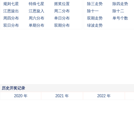
规则七星
特殊七星
摇奖位置
除三走势
除四走势
江恩旋出
江恩旋入
周二分布
除十一
除十二
周四分布
周六分布
单日分布
双期走势
单号个数
双日分布
单期分布
双期分布
绿波走势
历史开奖记录
2020 年
2021 年
2022 年