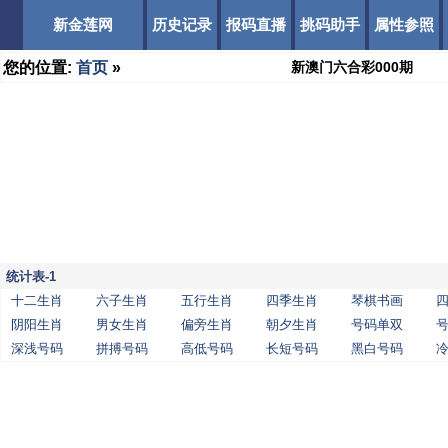
新金莲网
历史记录
报码直播
挑码助手
属性参照
您的位置:
首页
»
新澳门六合彩
000
期
统计表-1
十二生肖
六子生肖
五行生肖
四季生肖
琴棋书画
阴阳生肖
男女生肖
偏旁生肖
朝夕生肖
号码单双
深浅号码
拼搏号码
高低号码
长短号码
黑白号码