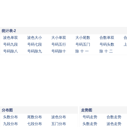
统计表-2
波色单双
波色大小
大小单双
大小尾数
合数单双
号码九段
号码七段
号码五行
号码五门
号码头数
号码除八
号码除九
号码除十
除 十 一
除 十 二
分布图
走势图
头数分布
尾数分布
波色分布
号码走势
合数走势
九段分布
七段分布
五门分布
头数走势
波色走势